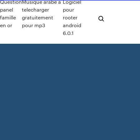
Question
Musique arabe a
Logiciel
panel
telecharger
pour
famille
gratuitement
rooter
en or
pour mp3
android
6.0.1