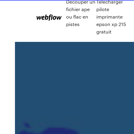
Découper un
Telecharger
fichier ape
pilote
ou flac en
imprimante
pistes
epson xp 215
gratuit